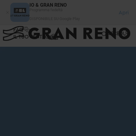
Pannello di gestione dei cookies
IO & GRAN RENO
Programma fedeltà
Apri
DISPONIBILE SU Google Play
FAQ
ACCEDI
IL TUO CENTRO