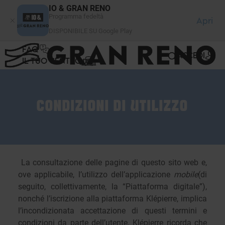
Pannello di gestione dei cookies
IO & GRAN RENO
Programma fedeltà
Apri
DISPONIBILE SU Google Play
FAQ
ACCEDI
IL TUO CENTRO
CONDIZIONI DI UTILIZZO
La consultazione delle pagine di questo sito web e,
ove applicabile, l’utilizzo dell’applicazione
mobile
(di
seguito, collettivamente, la “Piattaforma digitale”),
nonché l’iscrizione alla piattaforma Klépierre, implica
l’incondizionata accettazione di questi termini e
condizioni da parte dell’utente. Klépierre ricorda che