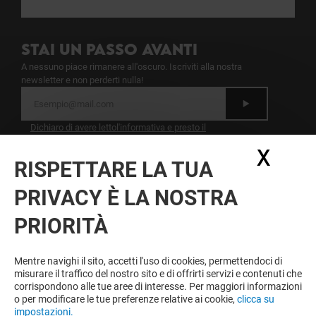
STAI UN PASSO AVANTI
A nessuno piace rimanere all'oscuro. Iscriviti alla nostra
newsletter e non perderti nulla!
Dichiaro di avere letto
l'informativa
e presto il
mio consenso al trattamento dei miei dati
X
Nasc
personali per l'invio della newsletter
RISPETTARE LA TUA
A ESSERE FEDELE VINCI SEMPRE
PRIVACY È LA NOSTRA
Diventa membro di IO & GRAN RENO per
PRIORITÀ
approfittare tutto l'anno di vantaggi, offerte e servizi
esclusivi a GRAN RENO e presso i nostri partner.
Mentre navighi il sito, accetti l'uso di cookies, permettendoci di
misurare il traffico del nostro sito e di offrirti servizi e contenuti che
corrispondono alle tue aree di interesse. Per maggiori informazioni
o per modificare le tue preferenze relative ai cookie,
clicca su
Condizioni d'utilizzo
Note legali
impostazioni.