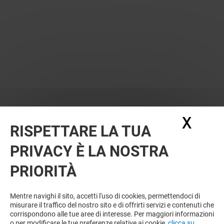
X
Nasc
RISPETTARE LA TUA
PRIVACY È LA NOSTRA
PRIORITÀ
VUOI DI PIÙ? POTREBBE PIACERTI
ANCHE
Mentre navighi il sito, accetti l'uso di cookies, permettendoci di
misurare il traffico del nostro sito e di offrirti servizi e contenuti che
corrispondono alle tue aree di interesse. Per maggiori informazioni
o per modificare le tue preferenze relative ai cookie,
clicca su