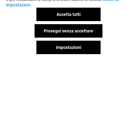
impostazioni.
Accetta tutti
Prosegui senza accettare
Impostazioni
ALL'ANTICO VINAIO
IL MALGHINO 
Aperto
Aperto
Il divertimento non si ferma
quando vai via da Gran Reno,