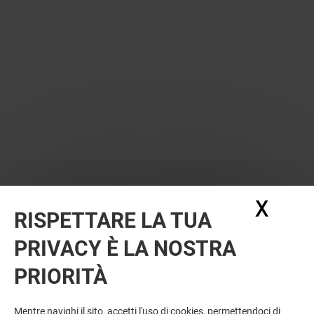
X
Nasc
RISPETTARE LA TUA
PRIVACY È LA NOSTRA
PRIORITÀ
VUOI DI PIÙ? POTREBBE PIACERTI
ANCHE
Mentre navighi il sito, accetti l'uso di cookies, permettendoci di