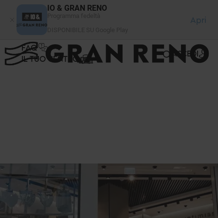
Pannello di gestione dei cookies
IO & GRAN RENO
Programma fedeltà
Apri
DISPONIBILE SU Google Play
FAQ
ACCEDI
IL TUO CENTRO