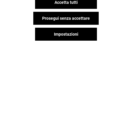
Accetta tutti
Prosegui senza accettare
Impostazioni
SKECHERS
COURIR
Aperto
Aperto
Il divertimento non si ferma
quando vai via da Gran Reno,
continua sui social!