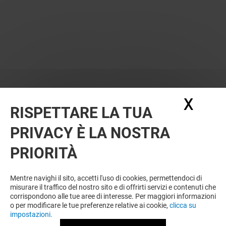
X
Nasc
RISPETTARE LA TUA
PRIVACY È LA NOSTRA
PRIORITÀ
VUOI DI PIÙ? POTREBBE PIACERTI
ANCHE
Mentre navighi il sito, accetti l'uso di cookies, permettendoci di
misurare il traffico del nostro sito e di offrirti servizi e contenuti che
corrispondono alle tue aree di interesse. Per maggiori informazioni
o per modificare le tue preferenze relative ai cookie,
clicca su
impostazioni.