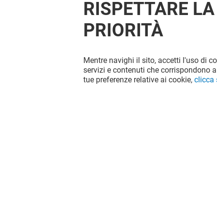
RISPETTARE LA
PRIORITÀ
Mentre navighi il sito, accetti l'uso di c
servizi e contenuti che corrispondono al
tue preferenze relative ai cookie,
clicca
SKECHERS
COURIR
Chiuso
Chiuso
Il divertimento non si ferma quando