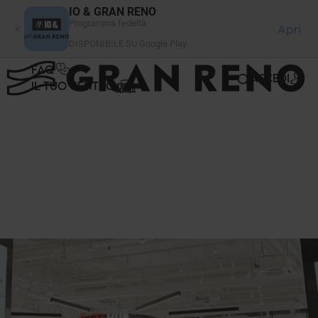
Pannello di gestione dei cookies
IO & GRAN RENO
Programma fedeltà
Apri
DISPONIBILE SU Google Play
FAQ
ACCEDI
IL TUO CENTRO