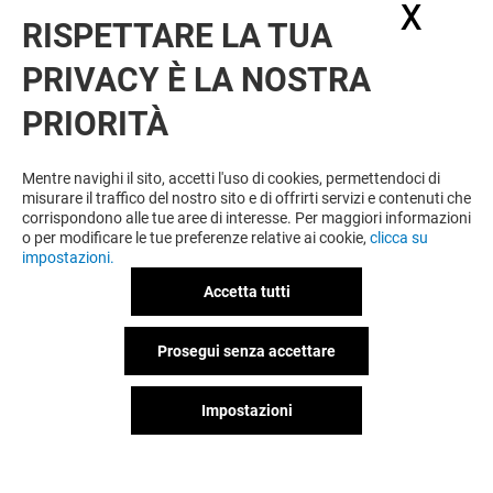
X
Nasc
RISPETTARE LA TUA
PRIVACY È LA NOSTRA
PRIORITÀ
VUOI DI PIÙ? POTREBBE PIACERTI
ANCHE
Mentre navighi il sito, accetti l'uso di cookies, permettendoci di
misurare il traffico del nostro sito e di offrirti servizi e contenuti che
corrispondono alle tue aree di interesse. Per maggiori informazioni
o per modificare le tue preferenze relative ai cookie,
clicca su
impostazioni.
Accetta tutti
Prosegui senza accettare
Impostazioni
BARBUTI
VISTASÌ
Chiuso
Chiuso