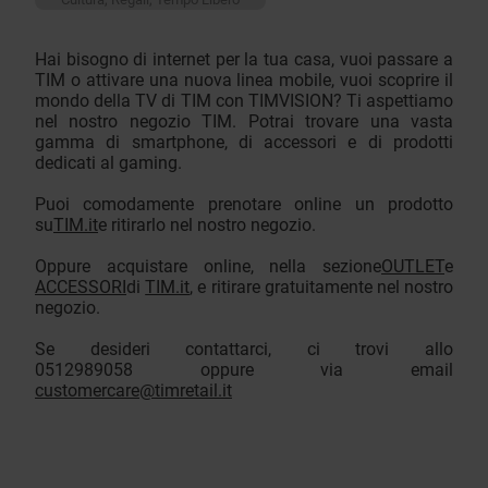
Hai bisogno di internet per la tua casa, vuoi passare a
TIM o attivare una nuova linea mobile, vuoi scoprire il
mondo della TV di TIM con TIMVISION? Ti aspettiamo
nel nostro negozio TIM. Potrai trovare una vasta
gamma di smartphone, di accessori e di prodotti
dedicati al gaming.
Puoi comodamente prenotare online un prodotto
su
TIM.it
e ritirarlo nel nostro negozio.
Oppure acquistare online, nella sezione
OUTLET
e
ACCESSORI
di
TIM.it
, e ritirare gratuitamente nel nostro
negozio.
Se desideri contattarci, ci trovi allo
0512989058 oppure via email
customercare@timretail.it