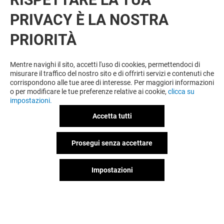
PRIVACY È LA NOSTRA
PRIORITÀ
VUOI DI PIÙ? POTREBBE PIACERTI
ANCHE
Mentre navighi il sito, accetti l'uso di cookies, permettendoci di
misurare il traffico del nostro sito e di offrirti servizi e contenuti che
corrispondono alle tue aree di interesse. Per maggiori informazioni
o per modificare le tue preferenze relative ai cookie,
clicca su
impostazioni.
Accetta tutti
Prosegui senza accettare
Impostazioni
SKECHERS
COURIR
Aperto
Aperto