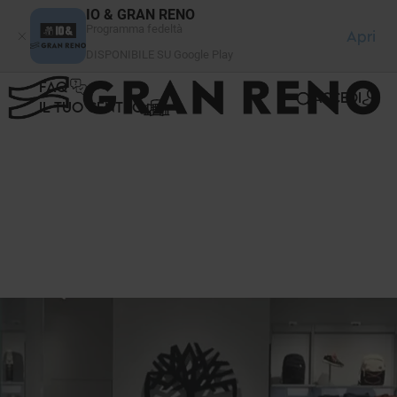
Pannello di gestione dei cookies
IO & GRAN RENO
Programma fedeltà
Apri
DISPONIBILE SU Google Play
FAQ
ACCEDI
IL TUO CENTRO