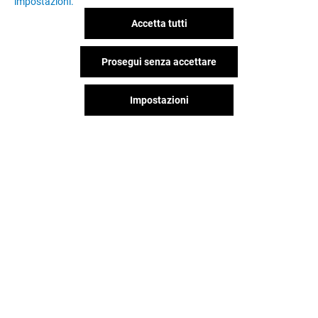
impostazioni.
Accetta tutti
Prosegui senza accettare
Impostazioni
Il divertimento non si ferma
quando vai via da Gran Reno,
continua sui social!